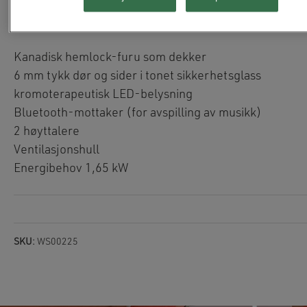
Innendørs Redlight™ infrarød badstue for 1 person
Kanadisk hemlock-furu som dekker
6 mm tykk dør og sider i tonet sikkerhetsglass
kromoterapeutisk LED-belysning
Bluetooth-mottaker (for avspilling av musikk)
2 høyttalere
Ventilasjonshull
Energibehov 1,65 kW
SKU:
WS00225