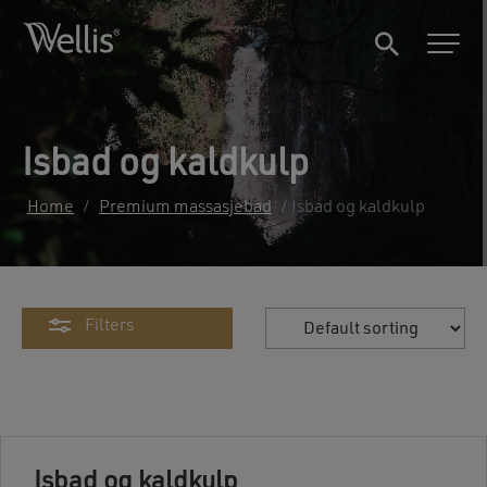
Isbad og kaldkulp
Home
/
Premium massasjebad
/ Isbad og kaldkulp
Filters
Isbad og kaldkulp