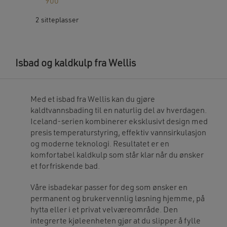
900
price
900.
variants.
is:
The
kr 99
options
2 sitteplasser
900.
may
be
chosen
on
the
product
Isbad og kaldkulp fra Wellis
page
Med et isbad fra Wellis kan du gjøre
kaldtvannsbading til en naturlig del av hverdagen.
Iceland-serien kombinerer eksklusivt design med
presis temperaturstyring, effektiv vannsirkulasjon
og moderne teknologi. Resultatet er en
komfortabel kaldkulp som står klar når du ønsker
et forfriskende bad.
Våre isbadekar passer for deg som ønsker en
permanent og brukervennlig løsning hjemme, på
hytta eller i et privat velværeområde. Den
integrerte kjøleenheten gjør at du slipper å fylle