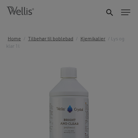
Home
/
Tilbehør til boblebad
/
Kjemikalier
/ Lys og
klar 1l