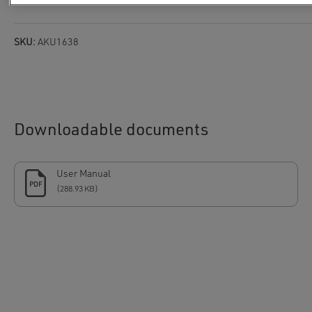
SKU:
AKU1638
Downloadable documents
User Manual
PDF
(288.93 KB)