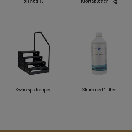
pH ned 1l
Klortabletter 1 kg
Swim spa trapper
Skum ned 1 liter