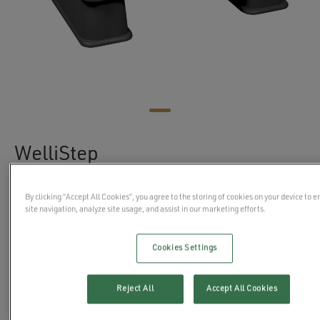
WelliStep
By clicking “Accept All Cookies”, you agree to the storing of cookies on your device to 
Vedlikeholdsfri inngang til bassenget
site navigation, analyze site usage, and assist in our marketing efforts.
Laget av UV-bestandig plast
Sklisikker gummi med slitebane
Cookies Settings
Vekt: 7,6 kg
Størrelse: 70,7×62,1×42,5 cm
Reject All
Accept All Cookies