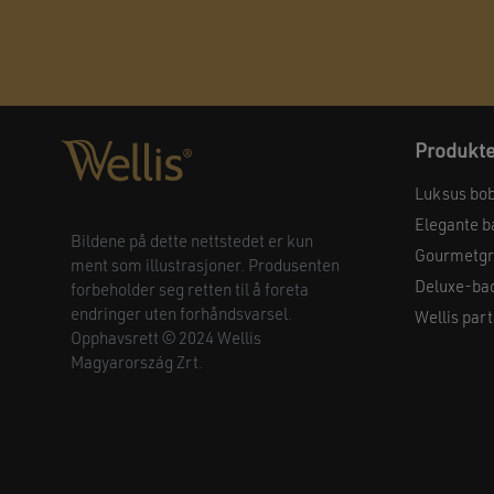
Produkt
Luksus bo
Elegante b
Bildene på dette nettstedet er kun
Gourmetgri
ment som illustrasjoner. Produsenten
Deluxe-ba
forbeholder seg retten til å foreta
endringer uten forhåndsvarsel.
Wellis part
Opphavsrett © 2024 Wellis
Magyarország Zrt.