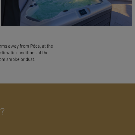
 kms away from Pécs, at the
limatic conditions of the
from smoke or dust.
r?