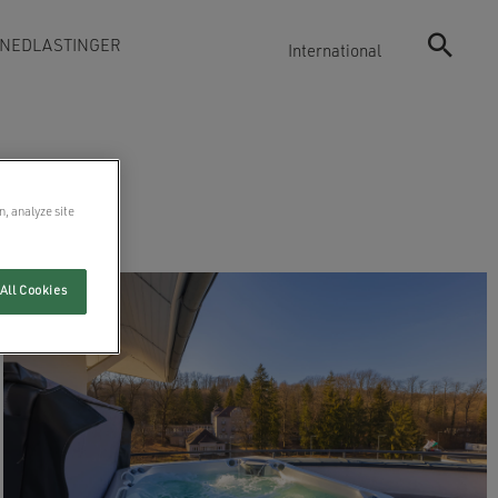
NEDLASTINGER
International
a
n, analyze site
All Cookies