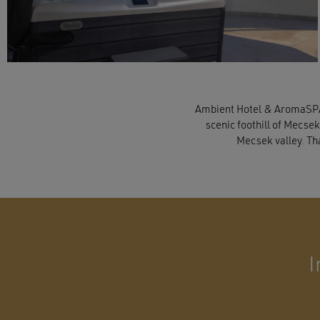
Ambient Hotel & AromaSPA**
scenic foothill of Mecse
Mecsek valley. Tha
I