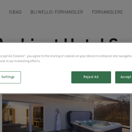
R
ISBAD
BLI WELLIS-FORHANDLER
FORHANDLERE
Ambient Hotel Sp
Accept All Cookies”, you agree to the storing of cookies on your device to enhance site navigatio
sist in our marketing efforts.
 Settings
Reject All
Accept 