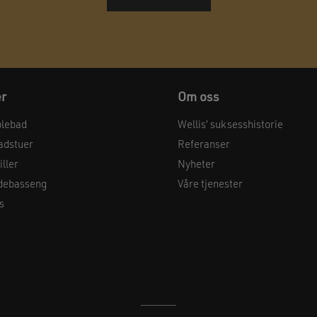
er
Om oss
blebad
Wellis’ suksesshistorie
adstuer
Referanser
ller
Nyheter
debasseng
Våre tjenester
s