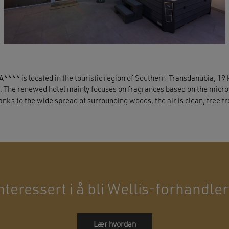
** is located in the touristic region of Southern-Transdanubia, 19
k. The renewed hotel mainly focuses on fragrances based on the microc
nks to the wide spread of surrounding woods, the air is clean, free 
nteressert i å bli Wellis-forhandle
Lær hvordan